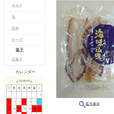
ホタテ
魚
昆布
チーズ
菓子
豆菓子
カレンダー
＜
2026年8月
＞
日
月
火
水
木
金
土
1
2
3
4
5
6
7
8
拡大表示
9
10
11
12
13
14
15