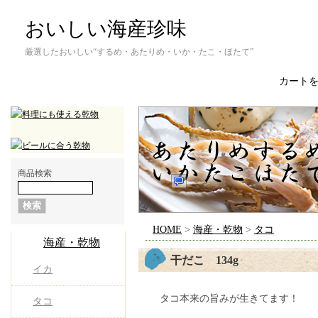
おいしい海産珍味
厳選したおいしい“するめ・あたりめ・いか・たこ・ほたて”
カート
商品検索
HOME
>
海産・乾物
>
タコ
海産・乾物
干だこ 134g
イカ
タコ本来の旨みが生きてます！
タコ