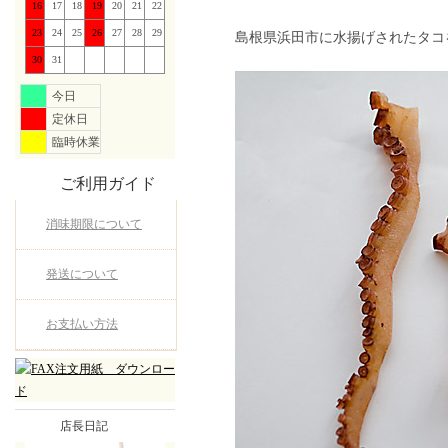
16
17
18
19
20
21
22
23
24
25
26
27
28
29
島根県浜田市に水揚げされたタコ
30
31
今日
定休日
臨時休業
ご利用ガイド
消味期限について
発送について
お支払い方法
店長日記