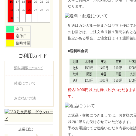
文やご質問メールの対応は、水曜・日曜
16
17
18
19
20
21
22
なります。
23
24
25
26
27
28
29
30
31
配送はカンガルー便またはヤマト便にて
今日
のお届けは、ご注文承り後１週間以内と
定休日
指定がある場合、ご注文日より１週間後
臨時休業
■送料料金表
ご利用ガイド
消味期限について
発送について
税込10,000円以上お買い上げいただき
す。
お支払い方法
ご返品・交換につきましては、お客様の元
以内に限りお受けさせていただきます。
予めお電話にてご連絡いただき内容の確
店長日記
す。