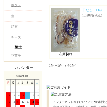
ホタテ
干だこ 134g
1,028円(税込)
魚
昆布
チーズ
菓子
在庫切れ
豆菓子
1件～1件 （全1件）
カレンダー
＜
2026年8月
＞
日
月
火
水
木
金
土
1
2
3
4
5
6
7
8
インターネットおよびFAXにて24時間受
9
10
11
12
13
14
15