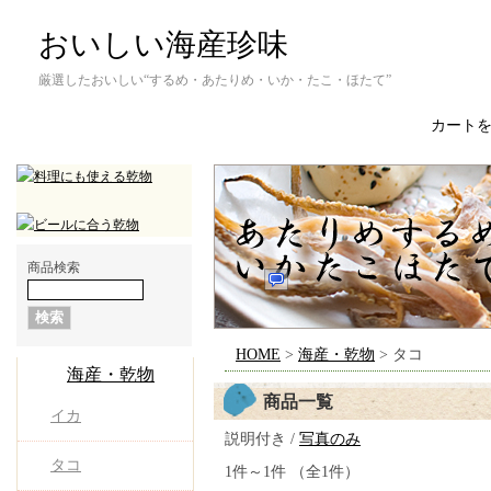
おいしい海産珍味
厳選したおいしい“するめ・あたりめ・いか・たこ・ほたて”
カート
商品検索
HOME
>
海産・乾物
> タコ
海産・乾物
商品一覧
イカ
説明付き /
写真のみ
タコ
1件～1件 （全1件）