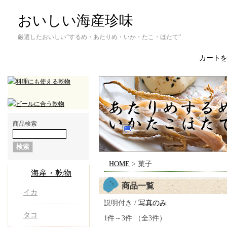
おいしい海産珍味
厳選したおいしい“するめ・あたりめ・いか・たこ・ほたて”
カート
商品検索
HOME
> 菓子
海産・乾物
商品一覧
イカ
説明付き /
写真のみ
タコ
1件～3件 （全3件）