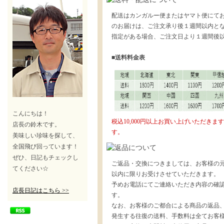
配送はカンガルー便またはヤマト便にて
のお届けは、ご注文承り後１週間以内と
指定がある場合、ご注文日より１週間後
■送料料金表
こんにちは！
税込10,000円以上お買い上げいただき
店長の鈴木です。
す。
美味しい珍味を探して、
全国飛び回っています！
ぜひ、日記もチェックし
ご返品・交換につきましては、お客様の元
てください☆
以内に限りお受けさせていただきます。
予めお電話にてご連絡いただき内容の確
店長日記はこちら >>
す。
なお、お客様のご都合による商品の返品
発生する往復の送料、手数料は全てお客