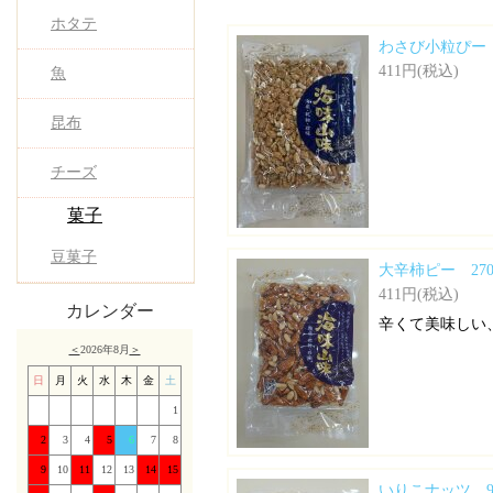
ホタテ
わさび小粒ぴー 
411円(税込)
魚
昆布
チーズ
菓子
豆菓子
大辛柿ピー 270
411円(税込)
カレンダー
辛くて美味しい
＜
2026年8月
＞
日
月
火
水
木
金
土
1
2
3
4
5
6
7
8
9
10
11
12
13
14
15
いりこナッツ 9