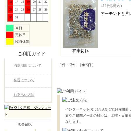
16
17
18
19
20
21
22
411円(税込)
23
24
25
26
27
28
29
アーモンドと片
30
31
今日
定休日
臨時休業
在庫切れ
ご利用ガイド
1件～3件 （全3件）
消味期限について
発送について
お支払い方法
インターネットおよびFAXにて24時間受
文やご質問メールの対応は、水曜・日曜
なります。
店長日記