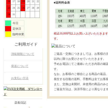
16
17
18
19
20
21
22
■送料料金表
23
24
25
26
27
28
29
30
31
今日
定休日
税込10,000円以上お買い上げいただき
臨時休業
す。
ご利用ガイド
ご返品・交換につきましては、お客様の元
消味期限について
以内に限りお受けさせていただきます。
予めお電話にてご連絡いただき内容の確
発送について
す。
なお、お客様のご都合による商品の返品
お支払い方法
発生する往復の送料、手数料は全てお客
また、交換は未開封、未使用の商品のみ
ご返金方法は、決済手段により異なりま
店長日記