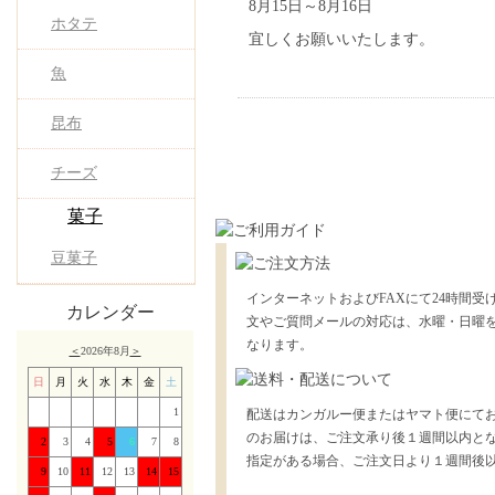
8月15日～8月16日
ホタテ
宜しくお願いいたします。
魚
昆布
チーズ
菓子
豆菓子
インターネットおよびFAXにて24時間受
カレンダー
文やご質問メールの対応は、水曜・日曜
なります。
＜
2026年8月
＞
日
月
火
水
木
金
土
1
配送はカンガルー便またはヤマト便にて
のお届けは、ご注文承り後１週間以内と
2
3
4
5
6
7
8
指定がある場合、ご注文日より１週間後
9
10
11
12
13
14
15