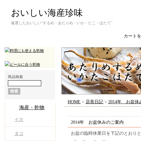
おいしい海産珍味
厳選したおいしい“するめ・あたりめ・いか・たこ・ほたて”
カート
商品検索
HOME
>
店長日記
>
2014年 お盆
海産・乾物
イカ
2014年 お盆休みのご案内
お盆の臨時休業日を下記のとおり
タコ