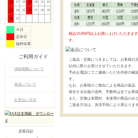
16
17
18
19
20
21
22
23
24
25
26
27
28
29
30
31
今日
税込10,000円以上お買い上げいただき
定休日
す。
臨時休業
ご利用ガイド
ご返品・交換につきましては、お客様の元
以内に限りお受けさせていただきます。
消味期限について
予めお電話にてご連絡いただき内容の確
す。
発送について
なお、お客様のご都合による商品の返品
発生する往復の送料、手数料は全てお客
また、交換は未開封、未使用の商品のみ
お支払い方法
ご返金方法は、決済手段により異なりま
店長日記