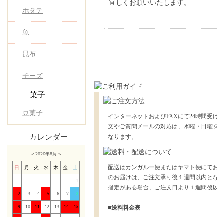
宜しくお願いいたします。
ホタテ
魚
昆布
チーズ
菓子
豆菓子
インターネットおよびFAXにて24時間受
文やご質問メールの対応は、水曜・日曜
カレンダー
なります。
＜
2026年8月
＞
配送はカンガルー便またはヤマト便にて
日
月
火
水
木
金
土
のお届けは、ご注文承り後１週間以内と
1
指定がある場合、ご注文日より１週間後
2
3
4
5
6
7
8
9
10
11
12
13
14
15
■送料料金表